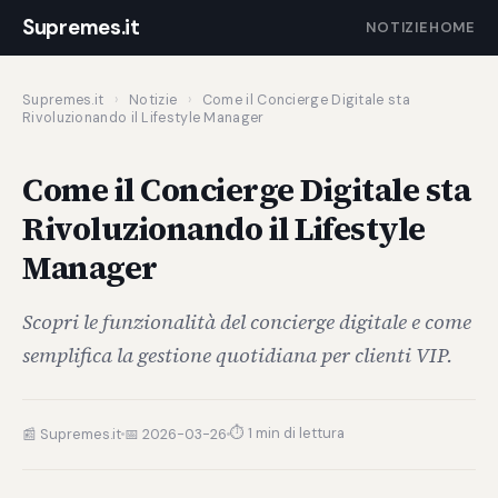
Supremes.it
NOTIZIE
HOME
Supremes.it
›
Notizie
›
Come il Concierge Digitale sta
Rivoluzionando il Lifestyle Manager
Come il Concierge Digitale sta
Rivoluzionando il Lifestyle
Manager
Scopri le funzionalità del concierge digitale e come
semplifica la gestione quotidiana per clienti VIP.
⏱ 1 min di lettura
📰 Supremes.it
📅 2026-03-26