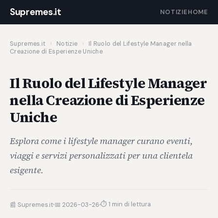
Supremes.it
NOTIZIE
HOME
Supremes.it
›
Notizie
›
Il Ruolo del Lifestyle Manager nella
Creazione di Esperienze Uniche
Il Ruolo del Lifestyle Manager
nella Creazione di Esperienze
Uniche
Esplora come i lifestyle manager curano eventi,
viaggi e servizi personalizzati per una clientela
esigente.
⏱ 1 min di lettura
📰 Supremes.it
📅 2026-03-26